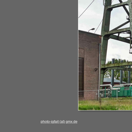
photo-jgfait (at) gmx.de