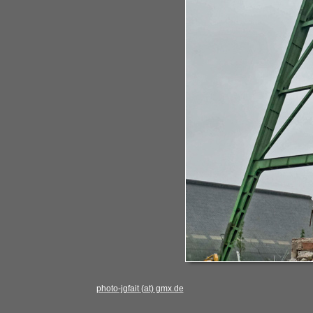
photo-jgfait (at) gmx.de