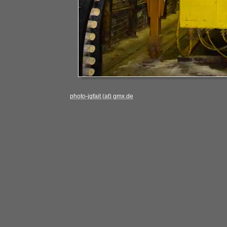
photo-jgfait (at) gmx.de