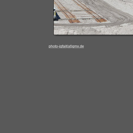
photo-jgfait(at)gmx.de