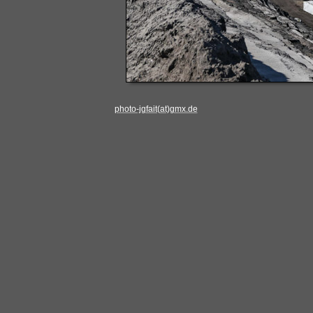
photo-jgfait(at)gmx.de