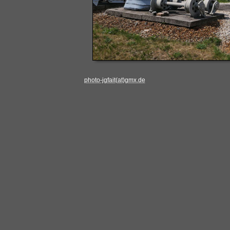
photo-jgfait(at)gmx.de